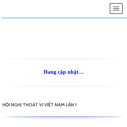
Togg
navi
Đang cập nhật…
HỘI NGHỊ THOÁT VỊ VIỆT NAM LẦN 1